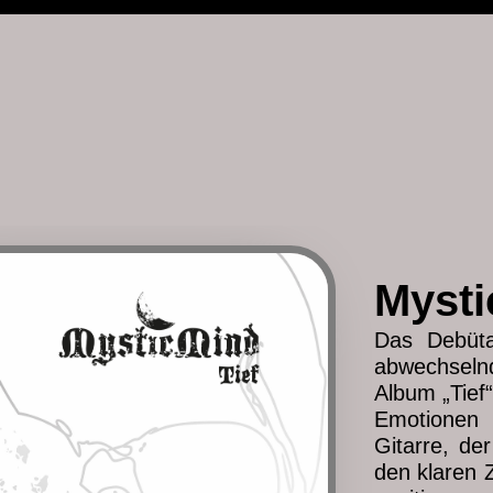
Mysti
Das Debüta
abwechselnd
Album „Tief
Emotionen i
Gitarre, de
den klaren