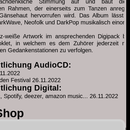
 nachdenkliche Stimmung auf und baut die
hen Rahmen, der einerseits zum Tanzen anregt, 
Gänsehaut hervorrufen wird. Das Album lässt s
rkWave, Neofolk und DarkPop musikalisch einord
z-weiße Artwork im ansprechenden Digipack begl
oklet, in welchem es dem Zuhörer jederzeit mög
en Gedankenstationen zu verfolgen.
ntlichung AudioCD:
11.2022
den Festival 26.11.2022
tlichung Digital:
, Spotify, deezer, amazon music... 26.11.2022
Shop