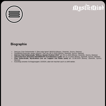
Biographie
Zwickau Club Seilerstraße "L´Obscurite Noire" 08/2019 (Ronny, Dominik, Sylvio, Denise)
Veröffentlichung des neuen Albums "Tief" am 28.11.2022 (Ronny, Dominik, Sylvio, Denise)
Zwickau Club Seilerstraße "Mithras Garden Festival 2022"
am 26.11.2022 (Ronny, Dominik, Sylvio, Denise)
Jahreswechsel 2022/2023 RAUHNACHT im Kulturhaus Lauter
am 31.12.2022 (Ronny, Dominik, Sylvio, Denise)
Club Seilerstraße, MysticMind Live als Support von Rome (solo)
am 10.08.2024 (Ronny, Dominik, Sylvio,
Denise)
Ausstieg unseres Schlagzeugers 10/2024, aber wir machen auch zu dritt weiter.